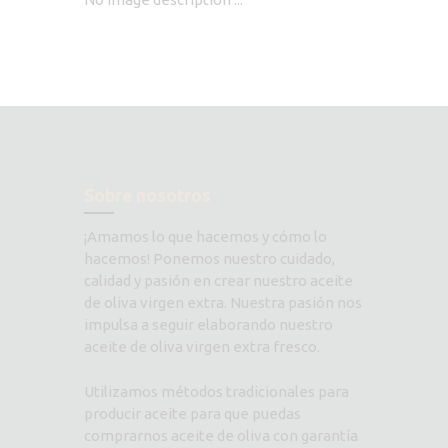
Sobre nosotros
¡Amamos lo que hacemos y cómo lo
hacemos! Ponemos nuestro cuidado,
calidad y pasión en crear nuestro aceite
de oliva virgen extra. Nuestra pasión nos
impulsa a seguir elaborando nuestro
aceite de oliva virgen extra fresco.
Utilizamos métodos tradicionales para
producir aceite para que puedas
comprarnos aceite de oliva con garantía