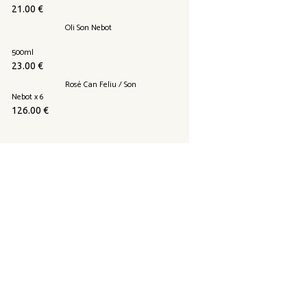
21.00
€
Oli Son Nebot
500ml
23.00
€
Rosé Can Feliu / Son
Nebot x 6
126.00
€