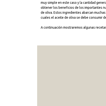
muy simple en este caso y la cantidad gener
obtener los beneficios de los importantes nu
de oliva. Estos ingredientes abarcan muchas
cuales el aceite de oliva se debe consumir d
A continuación mostraremos algunas recetas c
20. FEBRUARY 2017
Spaghetti aglio e olio
Ingredientes: 500g de spaghettis Agua (sal
dientes de ajo 5 cucharadas de aceite de oliv
pimienta, molidos Queso parmesano..