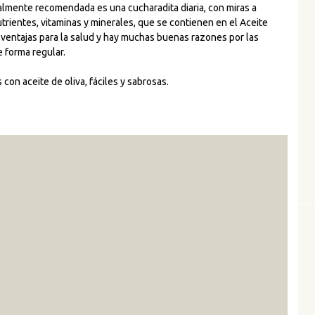
almente recomendada es una cucharadita diaria, con miras a
trientes, vitaminas y minerales, que se contienen en el Aceite
 ventajas para la salud y hay muchas buenas razones por las
e forma regular.
on aceite de oliva, fáciles y sabrosas.
ada) 4
a Sal y
.