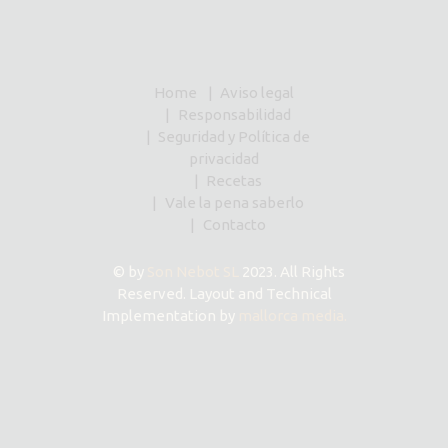
Home
Aviso legal
Responsabilidad
Seguridad y Política de
privacidad
Recetas
Vale la pena saberlo
Contacto
© by
Son Nebot SL
2023. All Rights
Reserved. Layout and Technical
Implementation by
mallorca media.