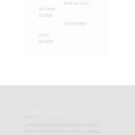
Rosé Can Feliu /
Son Nebot
21.00
€
Oli Son Nebot
500ml
23.00
€
Sobre nosotros
¡Amamos lo que hacemos y cómo lo
hacemos! Ponemos nuestro cuidado,