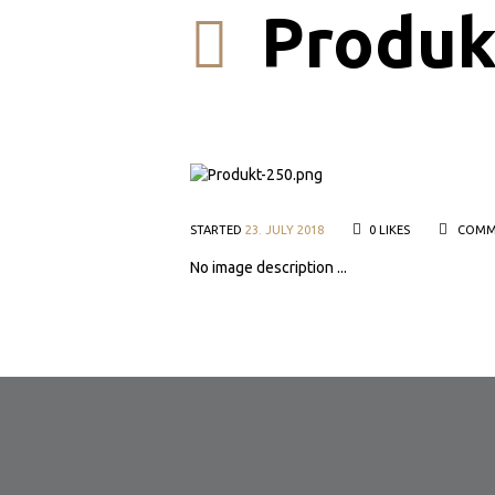
Produk
STARTED
23. JULY 2018
0
LIKES
COMM
No image description ...