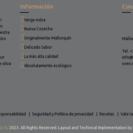
Información
Con
!
Verge extra
en
Nueva Cosecha
uestra
Originalmente Mallorquín
stro
Mallo
Delicado Sabor
Tel. 
La más alta calidad
cir
info@
 oliva
sven.
Absolutamente ecológico
sponsabilidad
Seguridad y Política de privacidad
Recetas
Vale l
ot SL
2023. All Rights Reserved. Layout and Technical Implementation by