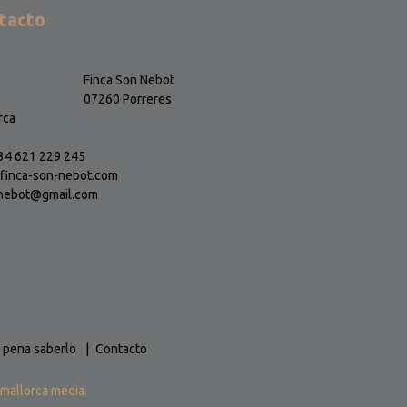
tacto
Finca Son Nebot
07260 Porreres
rca
+34 621 229 245
finca-son-nebot.com
nebot@gmail.com
a pena saberlo
Contacto
mallorca media.