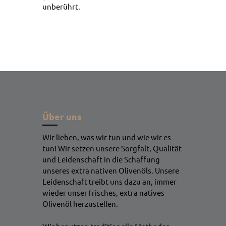
unberührt.
Über uns
Wir lieben, was wir tun und wie wir es
tun! Wir setzen unsere Sorgfalt, Qualität
und Leidenschaft in die Schaffung
unseres extra nativen Olivenöls. Unsere
Leidenschaft treibt uns dazu an, immer
wieder unser frisches, extra natives
Olivenöl herzustellen.