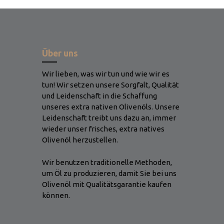
Über uns
Wir lieben, was wir tun und wie wir es
tun! Wir setzen unsere Sorgfalt, Qualität
und Leidenschaft in die Schaffung
unseres extra nativen Olivenöls. Unsere
Leidenschaft treibt uns dazu an, immer
wieder unser frisches, extra natives
Olivenöl herzustellen.
Wir benutzen traditionelle Methoden,
um Öl zu produzieren, damit Sie bei uns
Olivenöl mit Qualitätsgarantie kaufen
können.