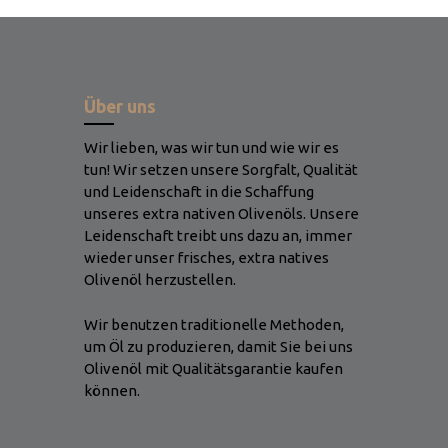
Über uns
Wir lieben, was wir tun und wie wir es
tun! Wir setzen unsere Sorgfalt, Qualität
und Leidenschaft in die Schaffung
unseres extra nativen Olivenöls. Unsere
Leidenschaft treibt uns dazu an, immer
wieder unser frisches, extra natives
Olivenöl herzustellen.
Wir benutzen traditionelle Methoden,
um Öl zu produzieren, damit Sie bei uns
Olivenöl mit Qualitätsgarantie kaufen
können.