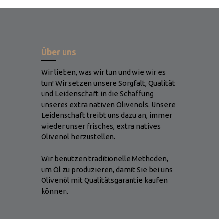
Über uns
Wir lieben, was wir tun und wie wir es
tun! Wir setzen unsere Sorgfalt, Qualität
und Leidenschaft in die Schaffung
unseres extra nativen Olivenöls. Unsere
Leidenschaft treibt uns dazu an, immer
wieder unser frisches, extra natives
Olivenöl herzustellen.
Wir benutzen traditionelle Methoden,
um Öl zu produzieren, damit Sie bei uns
Olivenöl mit Qualitätsgarantie kaufen
können.