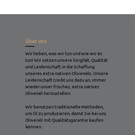
Über uns
Wir lieben, was wir tun und wie wir es
tun! Wir setzen unsere Sorgfalt, Qualität
und Leidenschaft in die Schaffung
unseres extra nativen Olivenöls. Unsere
Leidenschaft treibt uns dazu an, immer
wieder unser frisches, extra natives
Olivenöl herzustellen.
Wir benutzen traditionelle Methoden,
um Öl zu produzieren, damit Sie bei uns
Olivenöl mit Qualitätsgarantie kaufen
können.