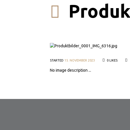
Produk
_IMG_6320
STARTED
15. NOVEMBER 2023
0
LIKES
No image description ...