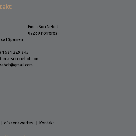
takt
Finca Son Nebot
07260 Porreres
rca I Spanien
+34 621 229 245
finca-son-nebot.com
nebot@gmail.com
Wissenswertes
Kontakt