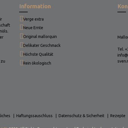
Information
Kon
ir
Verge extra
schaft
Neue Ernte
nöls.
Original mallorquin
er
Mallo
l
Delikater Geschmack
Tel. 
Höchste Qualität
info@
 zu
sven.
Rein ökologisch
liches
Haftungssauschluss
Datenschutz & Sicherheit
Rezepte