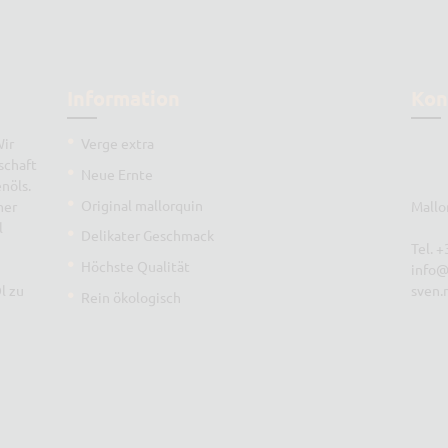
Information
Kon
Wir
Verge extra
schaft
Neue Ernte
nöls.
Original mallorquin
mer
Mallo
l
Delikater Geschmack
Tel. 
Höchste Qualität
info@
l zu
sven.
Rein ökologisch