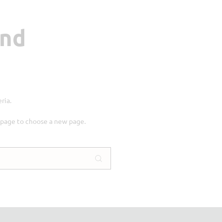
und
ria.
age to choose a new page.