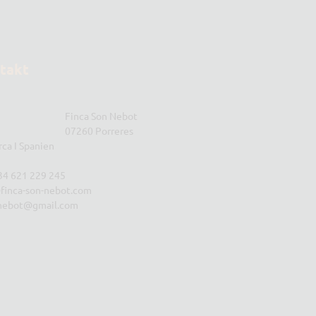
takt
Finca Son Nebot
07260 Porreres
rca I Spanien
+34 621 229 245
finca-son-nebot.com
nebot@gmail.com