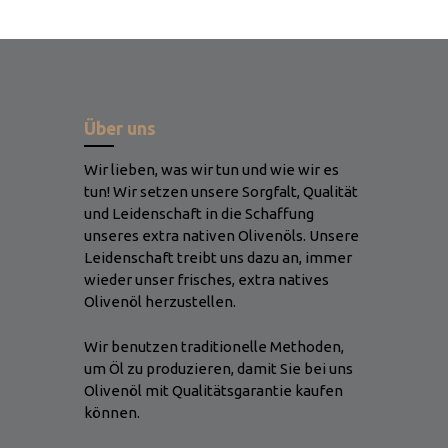
Über uns
Wir lieben, was wir tun und wie wir es
tun! Wir setzen unsere Sorgfalt, Qualität
und Leidenschaft in die Schaffung
unseres extra nativen Olivenöls. Unsere
Leidenschaft treibt uns dazu an, immer
wieder unser frisches, extra natives
Olivenöl herzustellen.
Wir benutzen traditionelle Methoden,
um Öl zu produzieren, damit Sie bei uns
Olivenöl mit Qualitätsgarantie kaufen
können.