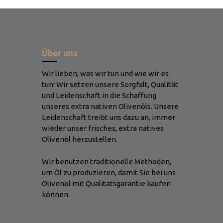
Über uns
Wir lieben, was wir tun und wie wir es
tun! Wir setzen unsere Sorgfalt, Qualität
und Leidenschaft in die Schaffung
unseres extra nativen Olivenöls. Unsere
Leidenschaft treibt uns dazu an, immer
wieder unser frisches, extra natives
Olivenöl herzustellen.
Wir benutzen traditionelle Methoden,
um Öl zu produzieren, damit Sie bei uns
Olivenöl mit Qualitätsgarantie kaufen
können.