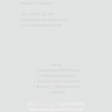
Mallorca I Spanien
Tel. +34 621 229 245
info@finca-son-nebot.com
sven.nebot@gmail.com
Home
Impressum & Rechtliches
Haftungssauschluss
Datenschutz & Sicherheit
Rezepte
Wissenswertes
Kontakt
© by
Son Nebot SL
2023. All Rights
Reserved. Layout and Technical