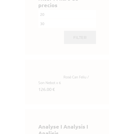
precios
Min.
Max.
Preis
FILTER
Preis
Rosé Can Feliu /
Son Nebot x 6
126.00
€
Analyse I Analysis I
Analisis