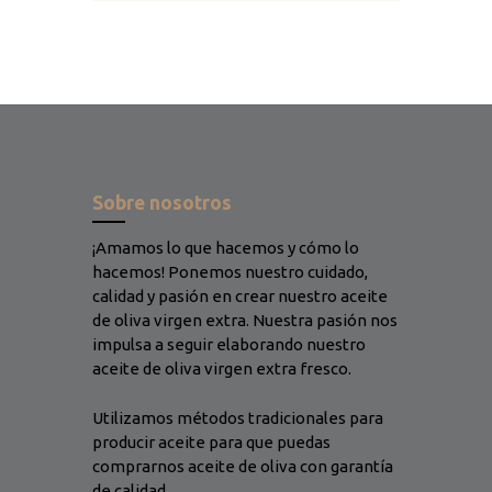
Sobre nosotros
¡Amamos lo que hacemos y cómo lo
hacemos! Ponemos nuestro cuidado,
calidad y pasión en crear nuestro aceite
de oliva virgen extra. Nuestra pasión nos
impulsa a seguir elaborando nuestro
aceite de oliva virgen extra fresco.
Utilizamos métodos tradicionales para
producir aceite para que puedas
comprarnos aceite de oliva con garantía
de calidad.